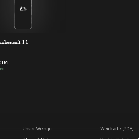
In Den Warenkorb
aubensaft 1 l
% USt.
and
Unser Weingut
Weinkarte (PDF)