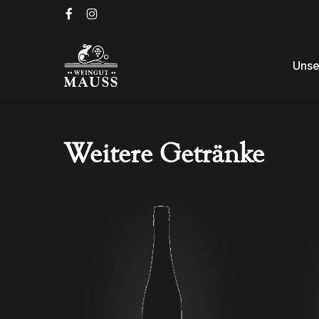
Zum
facebook
instagram
Hauptinhalt
springen
Unse
Weitere Getränke